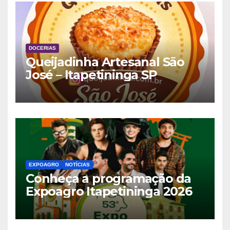
DOCERIAS
Queijadinha Artesanal São
José – Itapetininga SP
EXPOAGRO
NOTÍCIAS
Conheça a programação da
Expoagro Itapetininga 2026