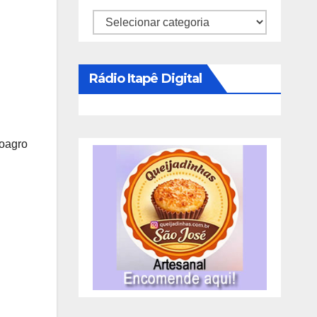
Categorias
Rádio Itapê Digital
oagro