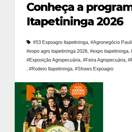
Conheça a progra
Itapetininga 2026
#53 Expoagro Itapetininga
,
#Agronegócio Pauli
#expo agro itapetininga 2026
,
#expo itapetininga
,
#Exposição Agropecuária
,
#Feira Agropecuária
,
#
,
#Rodeio Itapetininga
,
#Shows Expoagro