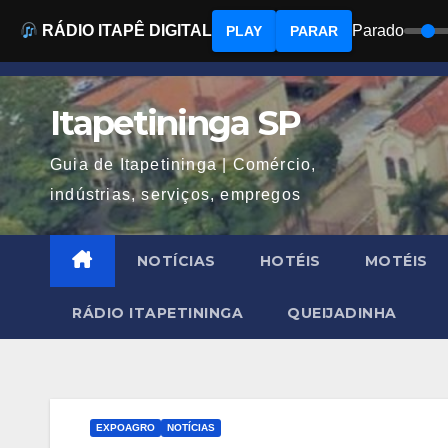
RÁDIO ITAPÊ DIGITAL
Parado
PLAY
PARAR
Skip
to
Itapetininga SP
content
Guia de Itapetininga | Comércio,
indústrias, serviços, empregos
NOTÍCIAS
HOTÉIS
MOTÉIS
RÁDIO ITAPETININGA
QUEIJADINHA
EXPOAGRO
NOTÍCIAS