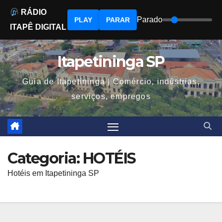
RÁDIO
Parado
PLAY
PARAR
ITAPÊ DIGITAL
Skip
to
Itapetininga SP
content
Guia de Itapetininga | Comércio, indústrias,
serviços, empregos
Categoria:
HOTÉIS
Hotéis em Itapetininga SP