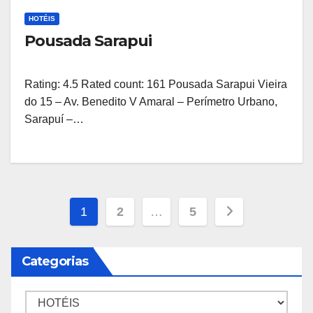
HOTÉIS
Pousada Sarapui
Rating: 4.5 Rated count: 161 Pousada Sarapui Vieira
do 15 – Av. Benedito V Amaral – Perímetro Urbano,
Sarapuí –…
Paginação
1
2
…
5
de
Categorias
posts
Categorias