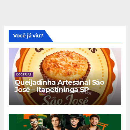
Você já viu?
DOCERIAS
Queijadinha Artesanal São
José – Itapetininga SP