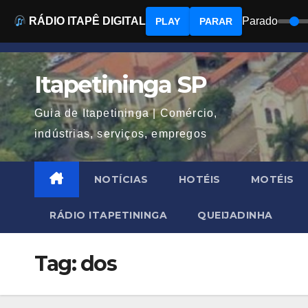
RÁDIO ITAPÊ DIGITAL
Parado
PLAY
PARAR
Skip
to
Itapetininga SP
content
Guia de Itapetininga | Comércio,
indústrias, serviços, empregos
NOTÍCIAS
HOTÉIS
MOTÉIS
RÁDIO ITAPETININGA
QUEIJADINHA
Tag:
dos