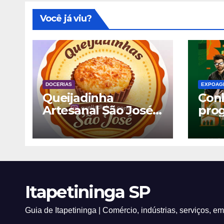
Você já viu?
DOCERIAS
EXPOAG
Queijadinha
Con
Artesanal São José –
pro
Itapetininga SP
Exp
Itap
Itapetininga SP
Guia de Itapetininga | Comércio, indústrias, serviços, e