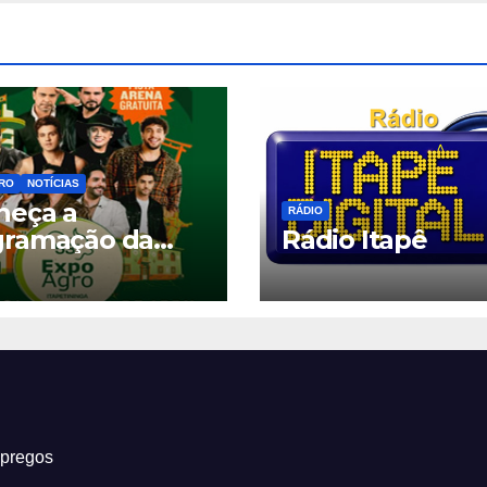
RO
NOTÍCIAS
heça a
RÁDIO
gramação da
Rádio Itapê
oagro
etininga 2026
mpregos