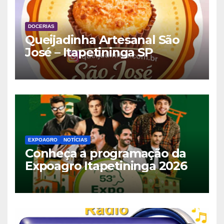
DOCERIAS
Queijadinha Artesanal São
José – Itapetininga SP
EXPOAGRO
NOTÍCIAS
Conheça a programação da
Expoagro Itapetininga 2026