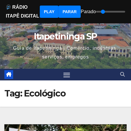
RÁDIO
Parado
PLAY
PARAR
ITAPÊ DIGITAL
Skip
to
Itapetininga SP
content
Guia de Itapetininga | Comércio, indústrias,
serviços, empregos
Tag:
Ecológico