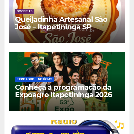
DOCERIAS
Queijadinha Artesanal São
José – Itapetininga SP
EXPOAGRO
NOTÍCIAS
Conheça a programação da
Expoagro Itapetininga 2026