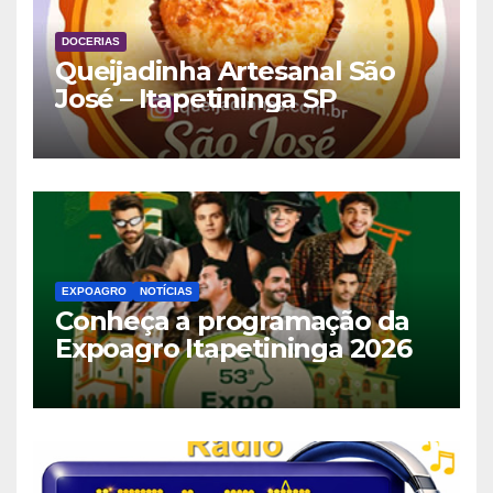
DOCERIAS
Queijadinha Artesanal São
José – Itapetininga SP
EXPOAGRO
NOTÍCIAS
Conheça a programação da
Expoagro Itapetininga 2026