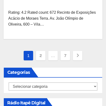
Rating: 4.2 Rated count: 672 Recinto de Exposições
Acácio de Moraes Terra. Av. João Olímpio de
Oliveira, 600 – Vila…
Paginação
1
2
…
7
de
Categorias
posts
Categorias
Rádio Itapê Digital