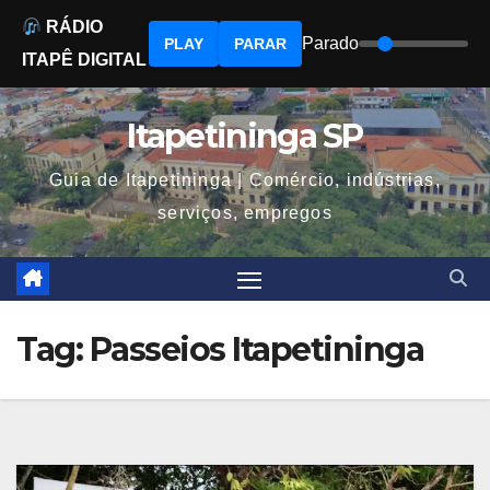
RÁDIO
Parado
PLAY
PARAR
ITAPÊ DIGITAL
Skip
to
Itapetininga SP
content
Guia de Itapetininga | Comércio, indústrias,
serviços, empregos
Tag:
Passeios Itapetininga