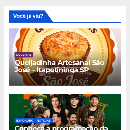
Você já viu?
DOCERIAS
Queijadinha Artesanal São
José – Itapetininga SP
EXPOAGRO
NOTÍCIAS
Conheça a programação da