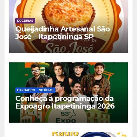
DOCERIAS
Queijadinha Artesanal São
José – Itapetininga SP
EXPOAGRO
NOTÍCIAS
Conheça a programação da
Expoagro Itapetininga 2026