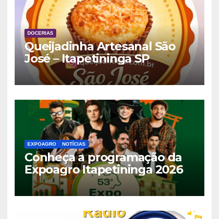
DOCERIAS
Queijadinha Artesanal São
José – Itapetininga SP
EXPOAGRO
NOTÍCIAS
Conheça a programação da
Expoagro Itapetininga 2026