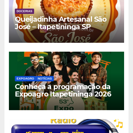
DOCERIAS
Queijadinha Artesanal São
José – Itapetininga SP
EXPOAGRO
NOTÍCIAS
Conheça a programação da
Expoagro Itapetininga 2026