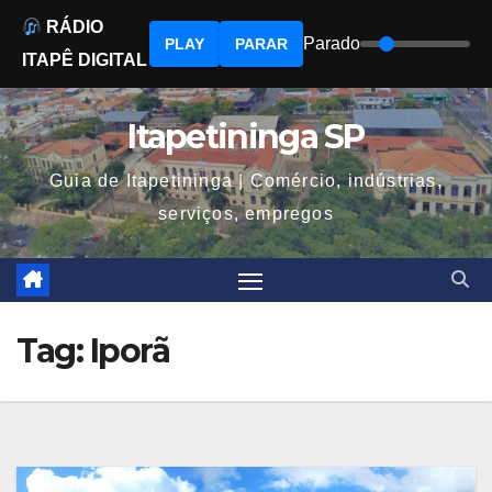
RÁDIO
Parado
PLAY
PARAR
ITAPÊ DIGITAL
Skip
to
Itapetininga SP
content
Guia de Itapetininga | Comércio, indústrias,
serviços, empregos
Tag:
Iporã