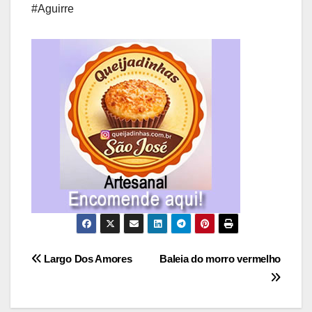
#Aguirre
Navegação
Largo Dos Amores
Baleia do morro vermelho
de