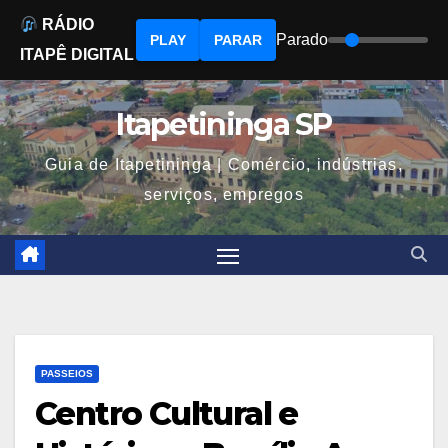
RÁDIO
Parado
PLAY
PARAR
ITAPÊ DIGITAL
Skip
to
Itapetininga SP
content
Guia de Itapetininga | Comércio, indústrias,
serviços, empregos
PASSEIOS
Centro Cultural e